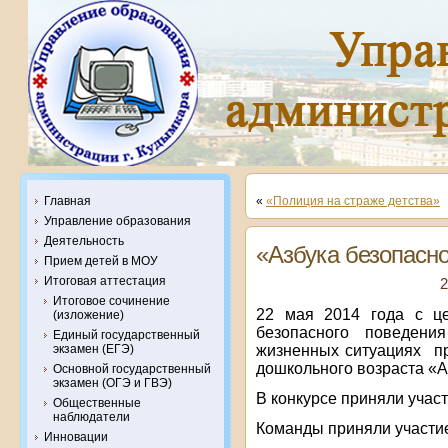
Главная
«
«Полиция на страже детства»
Управление образования
Деятельность
«Азбука безопасн
Прием детей в МОУ
Итоговая аттестация
2
Итоговое сочинение
22 мая 2014 года с це
(изложение)
безопасного поведен
Единый государственный
жизненных ситуациях пр
экзамен (ЕГЭ)
дошкольного возраста «А
Основной государственный
экзамен (ОГЭ и ГВЭ)
В конкурсе приняли участ
Общественные
наблюдатели
Команды приняли участие
Инновации