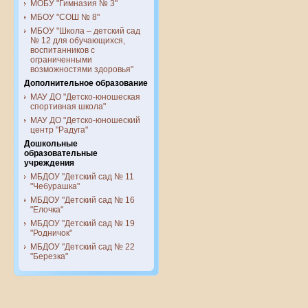
МОБУ "Гимназия № 3"
МБОУ "СОШ № 8"
МБОУ "Школа – детский сад
№ 12 для обучающихся,
воспитанников с
ограниченными
возможностями здоровья"
Дополнительное образование
МАУ ДО "Детско-юношеская
спортивная школа"
МАУ ДО "Детско-юношеский
центр "Радуга"
Дошкольные
образовательные
учреждения
МБДОУ "Детский сад № 11
"Чебурашка"
МБДОУ "Детский сад № 16
"Елочка"
МБДОУ "Детский сад № 19
"Родничок"
МБДОУ "Детский сад № 22
"Березка"