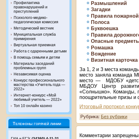
Размышлений
Профилактика
правонарушений и
Загадки
преступлений
Правила пожарной
Психолого-медико-
Полоса
педагогическая комиссия
Буквоешка
Методический вестник
Правила дорожног
Муниципальная служба
примирения
Опасные предмет
Виртуальная приемная
Ромашка
Работа с одаренными детьми
Вождение
В помощь семьям и детям
Визитная карточка
Материалы заседаний
проблемных групп
За 1, 2 и 3 места коман
Независимая оценка
место заняла команда М
место — МДОБУ «детск
Конкурс профессионального
мастерства «Учитель года —
МБДОУ Центр развит
2022»
«Солнышко». Команды, п
Интернет-конкурс «Мой
поощрительные призы и 
любимый учитель — 2022»
Топ 10 онлайн казино
Итоговый протокол конку
Рубрика:
Без рубрики
Телефоны горячей линии
Комментарии запрещены
ГИА и ЕГЭ:
(34260) 4-11-31