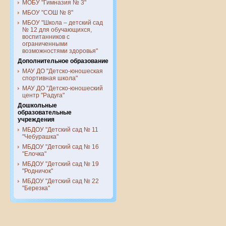
МОБУ "Гимназия № 3"
МБОУ "СОШ № 8"
МБОУ "Школа – детский сад
№ 12 для обучающихся,
воспитанников с
ограниченными
возможностями здоровья"
Дополнительное образование
МАУ ДО "Детско-юношеская
спортивная школа"
МАУ ДО "Детско-юношеский
центр "Радуга"
Дошкольные
образовательные
учреждения
МБДОУ "Детский сад № 11
"Чебурашка"
МБДОУ "Детский сад № 16
"Елочка"
МБДОУ "Детский сад № 19
"Родничок"
МБДОУ "Детский сад № 22
"Березка"