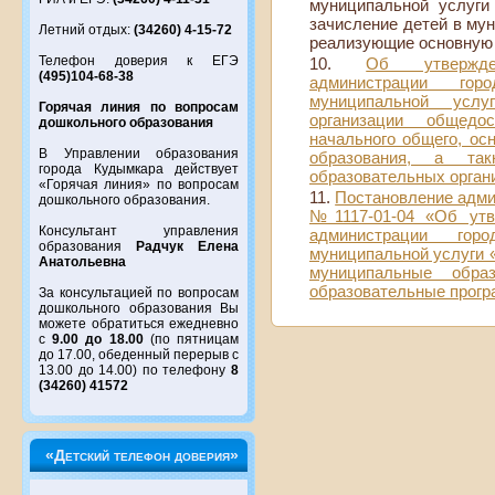
муниципальной услуги
зачисление детей в му
Летний отдых:
(34260) 4-15-72
реализующие основную
Телефон доверия к ЕГЭ
Об утвержден
(495)104-68-38
администрации го
муниципальной усл
Горячая линия по вопросам
организации общедо
дошкольного образования
начального общего, осн
В Управлении образования
образования, а так
города Кудымкара действует
образовательных орган
«Горячая линия» по вопросам
Постановление адми
дошкольного образования.
№1117-01-04 «Об утве
Консультант управления
администрации гор
образования
Радчук Елена
муниципальной услуги «
Анатольевна
муниципальные обра
образовательные прогр
За консультацией по вопросам
дошкольного образования Вы
можете обратиться ежедневно
с
9.00 до 18.00
(по пятницам
до 17.00, обеденный перерыв с
13.00 до 14.00) по телефону
8
(34260) 41572
«Детский телефон доверия»