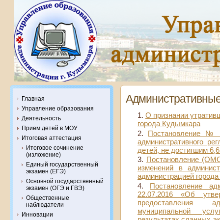
Административные
Главная
Управление образования
О признании утратив
Деятельность
города Кудымкара
Прием детей в МОУ
Постановление № 9
Итоговая аттестация
административного ре
Итоговое сочинение
детей, не достигшим 6,6
(изложение)
Постановление (ОМС
Единый государственный
изменений в админист
экзамен (ЕГЭ)
администрацией города
Основной государственный
Постановление а
экзамен (ОГЭ и ГВЭ)
22.07.2016 «Об утве
Общественные
предоставления а
наблюдатели
муниципальной усл
Инновации
результатах сданных эк