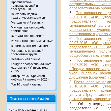
Профилактика
вступительных ис
правонарушений и
образовательную орган
преступлений
Постановление а
Психолого-медико-
22.07.2016 «Об утве
педагогическая комиссия
предоставления а
Методический вестник
муниципальной услуги
Муниципальная служба
успеваемости учащег
примирения
электронного журнала 
Виртуальная приемная
Постановление а
Работа с одаренными детьми
22.07.2016 «Об утве
В помощь семьям и детям
предоставления а
Материалы заседаний
муниципальной услуг
проблемных групп
общеобразовательные 
Независимая оценка
Постановление а
Конкурс профессионального
22.07.2016 «Об утве
мастерства «Учитель года —
«Предоставление инфо
2022»
учебных планах, рабоч
Интернет-конкурс «Мой
дисциплин (модулей), 
любимый учитель — 2022»
Постановление адми
Топ 10 онлайн казино
25.10.2016 «Об утве
предоставления админ
услуги «Предоставлени
Телефоны горячей линии
детей в каникулярное в
Об утверждении
предоставлению а
ГИА и ЕГЭ:
(34260) 4-11-31