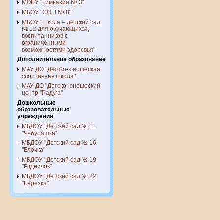
МОБУ "Гимназия № 3"
МБОУ "СОШ № 8"
МБОУ "Школа – детский сад
№ 12 для обучающихся,
воспитанников с
ограниченными
возможностями здоровья"
Дополнительное образование
МАУ ДО "Детско-юношеская
спортивная школа"
МАУ ДО "Детско-юношеский
центр "Радуга"
Дошкольные
образовательные
учреждения
МБДОУ "Детский сад № 11
"Чебурашка"
МБДОУ "Детский сад № 16
"Елочка"
МБДОУ "Детский сад № 19
"Родничок"
МБДОУ "Детский сад № 22
"Березка"